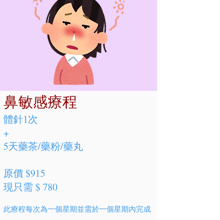
鼻敏感療程
體針1次
+
5天藥茶/藥粉/藥丸
原價 $915
現只需 $ 780
此療程每次為一個星期並需於一個星期內完成