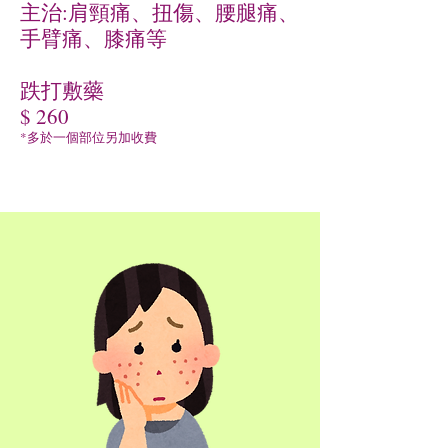
主治:肩頸痛、扭傷、腰腿痛、
手臂痛、膝痛等
跌打敷藥
$ 260
*多於一個部位另加收費