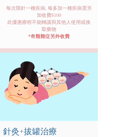
每次限針一種疾病, 每多加一種疾病需另
加收費$100
此優惠療程不能轉讓與其他人使用或換
取藥物
​*奇難雜症另外收費
針灸
拔罐治療
+