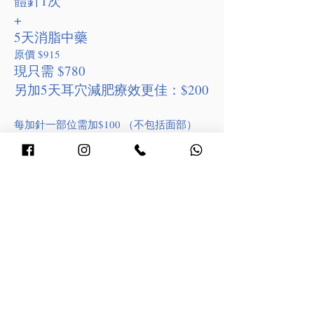
體針1次
+
5天消脂中藥
原價 $915
現只需 $780
另加5天耳穴減肥療效更佳：$200
每加針一部位需加$100 （不包括面部）
此療程每次為一星期並需於一星期內完成
〔須配合適合餐單及適量運動〕