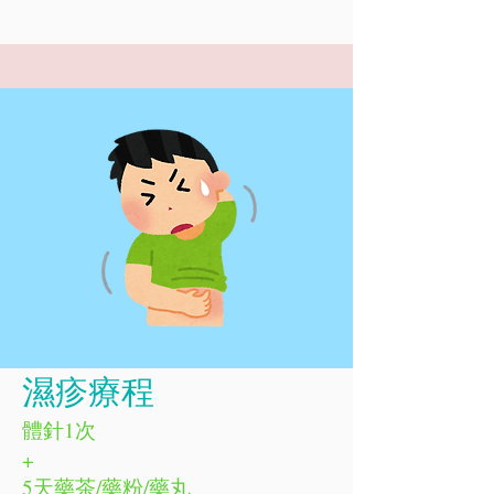
濕疹療程
體針1次
+
5天藥茶/藥粉/藥丸