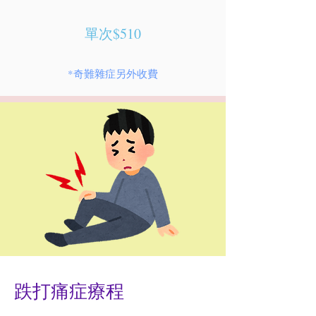
單次$510
​*奇難雜症另外收費
跌打痛症療程