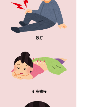
跌打
針灸療程